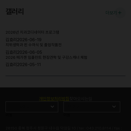
갤러리
더보기
2026년 치과코디네이터 프로그램
김효리
2026-06-19
치위생학과 핀 수여식 및 졸업작품전
김효리
2026-06-05
2026 메가젠 임플란트 현장견학 및 구강스캐너 체험
김효리
2026-05-11
개인정보처리방침
찾아오시는길
이동
이동
28150 충북 청주시 청원구 내수읍 덕암길 10 / tel : 043.210.8114 / fax :