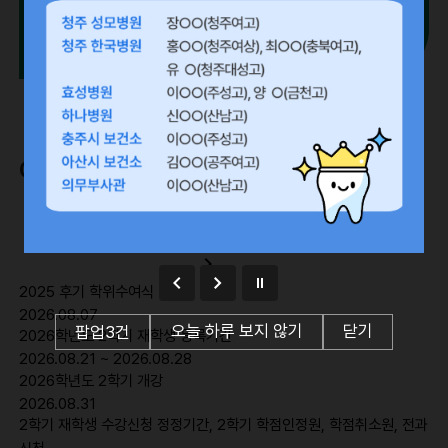
교수소개
전공심화과정
이달의 학사일정
navigate_before
2026.
08
navigate_next
2025 후기 학위수여식
2026.08.07
오늘 하루 보지 않기
닫기
팝업
3
건
2026학년도 2학기 재학생 등록기간
2026.08.21 ~ 2026.08.28
2026학년도 2학기 개강
2026.08.31
2학기 재학생 수강신청 정정기간, 2학기 학점인정원, 학점취소원, 전과