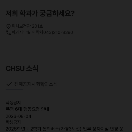
저희 학과가 궁금하세요?
위치
보건관 201호
학과사무실 연락처
043)210-8390
CHSU 소식
전체
공지사항
학과소식
학생공지
폭염 6대 행동요령 안내
2026-08-04
학생공지
2026학년도 2학기 통학버스(가경3노선) 일부 정차지점 변경 운